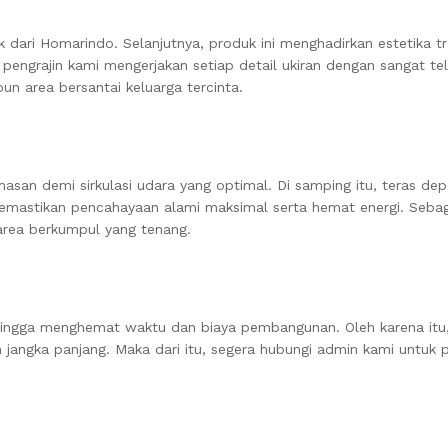
k dari Homarindo. Selanjutnya, produk ini menghadirkan estetika 
 pengrajin kami mengerjakan setiap detail ukiran dengan sangat telit
un area bersantai keluarga tercinta.
masan demi sirkulasi udara yang optimal. Di samping itu, teras de
a memastikan pencahayaan alami maksimal serta hemat energi. Sebag
area berkumpul yang tenang.
hingga menghemat waktu dan biaya pembangunan. Oleh karena itu,
n jangka panjang. Maka dari itu, segera hubungi admin kami untuk