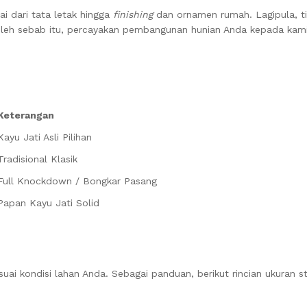
i dari tata letak hingga
finishing
dan ornamen rumah. Lagipula, t
. Oleh sebab itu, percayakan pembangunan hunian Anda kepada kam
Keterangan
Kayu Jati Asli Pilihan
Tradisional Klasik
Full Knockdown / Bongkar Pasang
Papan Kayu Jati Solid
ai kondisi lahan Anda. Sebagai panduan, berikut rincian ukuran 