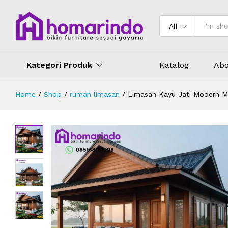
Limasan Kayu Jati Modern Minimali
Deskripsi
Ulasan (0)
All
Kategori Produk
Katalog
Abo
Home
/
Shop
/
rumah limasan
/
Limasan Kayu Jati Modern Mi