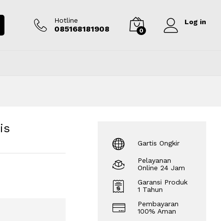
Rp
95.000.000
Tambah ke keranjang
Hotline
Log in
085168181908
0
is
Gartis Ongkir
Pelayanan
Online 24 Jam
Garansi Produk
1 Tahun
Pembayaran
100% Aman