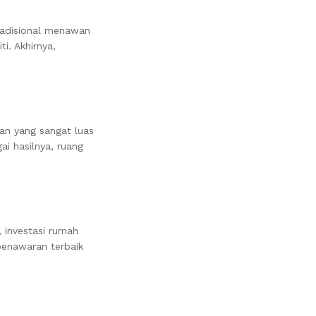
tradisional menawan
i. Akhirnya,
pan yang sangat luas
ai hasilnya, ruang
 investasi rumah
 penawaran terbaik