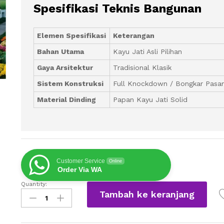
Spesifikasi Teknis Bangunan
Elemen Spesifikasi
Keterangan
Bahan Utama
Kayu Jati Asli Pilihan
Gaya Arsitektur
Tradisional Klasik
Sistem Konstruksi
Full Knockdown / Bongkar Pasa
Material Dinding
Papan Kayu Jati Solid
Customer Service
Online
Order Via WA
Quantity:
Limasan
Tambah ke keranjang
Kayu
Jati
Modern