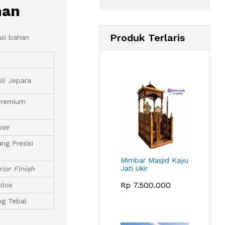
nan
Produk Terlaris
asi bahan
sli Jepara
Premium
use
ng Presisi
Mimbar Masjid Kayu
Jati Ukir
ior Finish
Rp
7.500.000
olos
ng Tebal