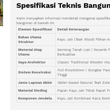
Spesifikasi Teknis Bangu
Kami menyajikan informasi mendetail mengenai spesifik
bangunan di bawah ini:
Elemen Spesifikasi
Detail Keterangan
Bahan Utama
Kayu Jati (
Teak Wood
) Pilihan A
Struktur
Material Atap
Genteng Tanah Liat / Keramik 
Utama
Berkualitas
Gaya Arsitektur
Classic Traditional Wooden Ho
Full Knockdown
/ Bongkar Pasa
Sistem Konstruksi
Tinggi
Jenis Lapisan Akhir
Water-based Natural Teak Exter
Material Dinding
Papan Kayu Jati Tebal Rapat P
Komponen Jendela
Kayu Jati Kombinasi Kaca Beni