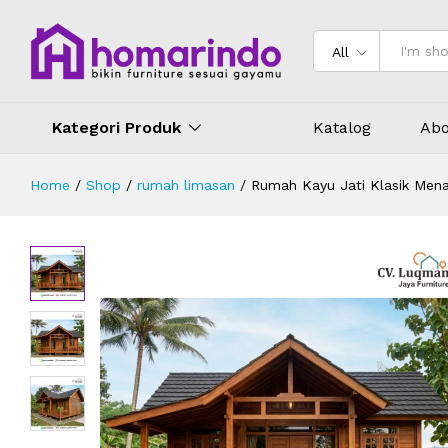
Rumah Kayu Jati Klasik Menawan
Deskripsi
Ulasan (0)
All
Kategori Produk
Katalog
Abo
Home
/
Shop
/
rumah limasan
/
Rumah Kayu Jati Klasik Men