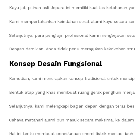
Kayu jati pilihan asli Jepara ini memiliki kualitas ketahanan ya
Kami mempertahankan keindahan serat alami kayu secara s
Selanjutnya, para pengrajin profesional kami mengerjakan sel
Dengan demikian, Anda tidak perlu meragukan kekokohan struk
Konsep Desain Fungsional
Kemudian, kami menerapkan konsep tradisional untuk menciptak
Bentuk atap yang khas membuat ruang gerak penghuni menjad
Selanjutnya, kami melengkapi bagian depan dengan teras besa
Cahaya matahari alami pun masuk secara maksimal ke dalam r
Hal ini tentu membuat penggunaan energi listrik menjadi jauh