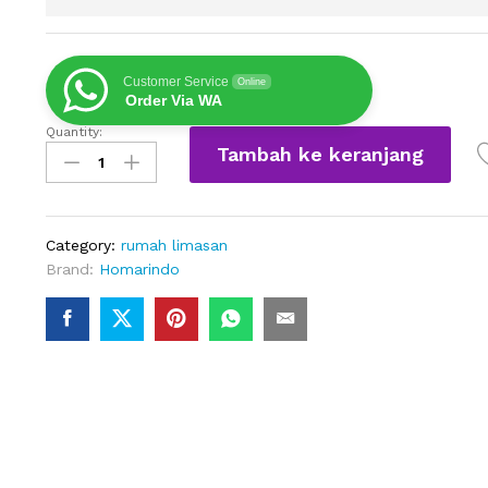
Customer Service
Online
Order Via WA
Quantity:
Rumah
Tambah ke keranjang
Kayu
Jati
Klasik
Menawan
Category:
rumah limasan
quantity
Brand:
Homarindo