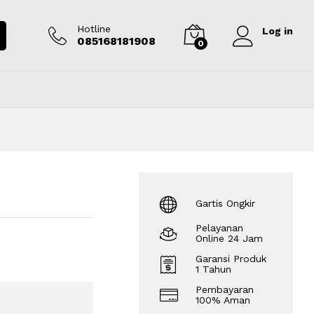
Rp
125.000.000
Tambah ke keranjang
Hotline
Log in
085168181908
0
Gartis Ongkir
Pelayanan
Online 24 Jam
Garansi Produk
1 Tahun
Pembayaran
100% Aman