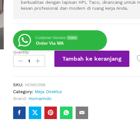
berkualitas dengan lapisan HPL Taco, dirancang untuk 
kesan profesional dan modern di ruang kerja Anda.
Customer Service
Online
Order Via WA
Quantity:
Meja
Tambah ke keranjang
Kantor
Direktur
L
Minimalis
SKU:
HOM0398
Mewah
Category:
Meja Direktur
quantity
Brand:
Homarindo