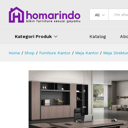
Meja Kantor Direktur L Minimalis 
Deskripsi
Spesifikasi
Ulasan (0)
All
Kategori Produk
Katalog
Abo
Home
/
Shop
/
Furniture Kantor
/
Meja Kantor
/
Meja Direktu