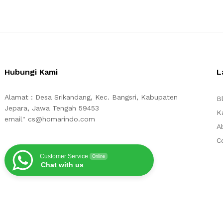
Hubungi Kami
L
Alamat : Desa Srikandang, Kec. Bangsri, Kabupaten
B
Jepara, Jawa Tengah 59453
K
email" cs@homarindo.com
A
C
Customer Service
Online
Chat with us