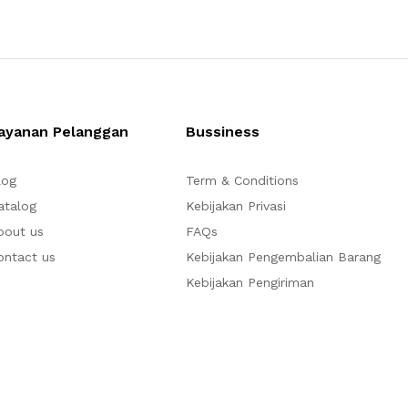
ayanan Pelanggan
Bussiness
log
Term & Conditions
atalog
Kebijakan Privasi
bout us
FAQs
ontact us
Kebijakan Pengembalian Barang
Kebijakan Pengiriman