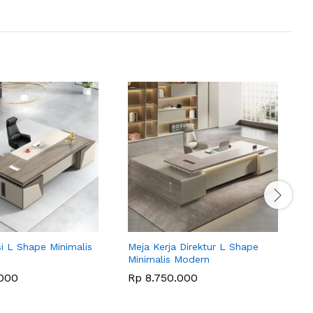
si L Shape Minimalis
Meja Kerja Direktur L Shape
M
Minimalis Modern
M
000
Rp
8.750.000