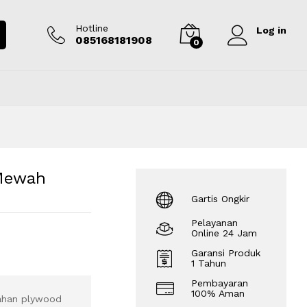
Rp
8.750.000
Tambah ke keranjang
Hotline
Log in
085168181908
0
 Mewah
Gartis Ongkir
Pelayanan
Online 24 Jam
Garansi Produk
1 Tahun
Pembayaran
100% Aman
bahan plywood