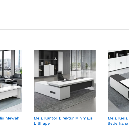
alis Mewah
Meja Kantor Direktur Minimalis
Meja Kerja 
L Shape
Sederhana