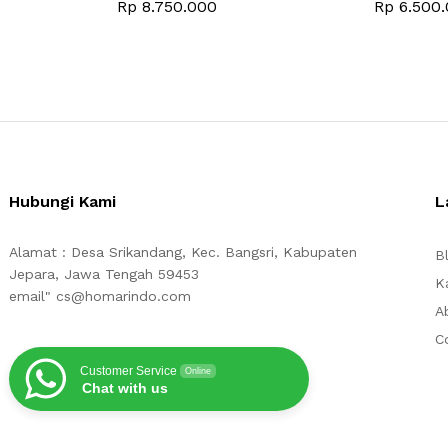
Rp
8.750.000
Rp
6.500.
Hubungi Kami
L
Alamat : Desa Srikandang, Kec. Bangsri, Kabupaten
B
Jepara, Jawa Tengah 59453
K
email" cs@homarindo.com
A
C
Customer Service
Online
Chat with us