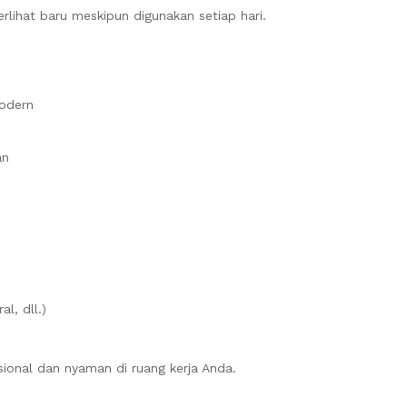
rlihat baru meskipun digunakan setiap hari.
Modern
an
l, dll.)
sional dan nyaman di ruang kerja Anda.