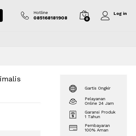
Rp
8.750.000
Tambah ke keranjang
Hotline
Log in
085168181908
0
imalis
Gartis Ongkir
Pelayanan
Online 24 Jam
Garansi Produk
1 Tahun
Pembayaran
100% Aman