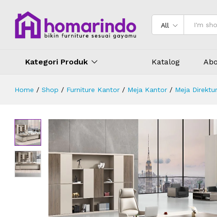
Meja Pimpinan Kantor L Shape Min
Deskripsi
Spesifikasi
Ulasan (0)
All
Kategori Produk
Katalog
Abo
Home
/
Shop
/
Furniture Kantor
/
Meja Kantor
/
Meja Direktu