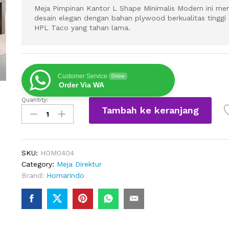
Meja Pimpinan Kantor L Shape Minimalis Modern ini me
desain elegan dengan bahan plywood berkualitas tinggi 
HPL Taco yang tahan lama.
Customer Service
Online
Order Via WA
Quantity:
Meja
Tambah ke keranjang
Pimpinan
Kantor
L
Shape
SKU:
HOM0404
Minimalis
Category:
Meja Direktur
Modern
Brand:
Homarindo
quantity