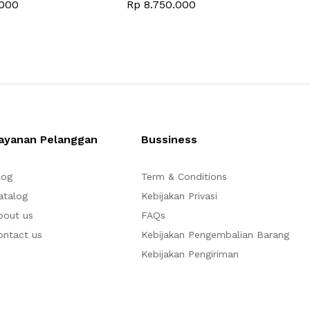
000
Rp
8.750.000
ayanan Pelanggan
Bussiness
log
Term & Conditions
atalog
Kebijakan Privasi
bout us
FAQs
ontact us
Kebijakan Pengembalian Barang
Kebijakan Pengiriman