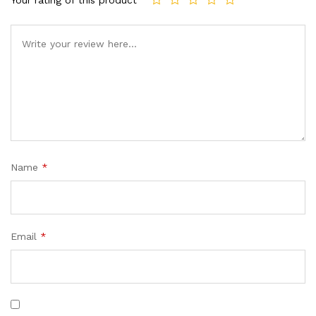
Your rating of this product
Name
*
Email
*