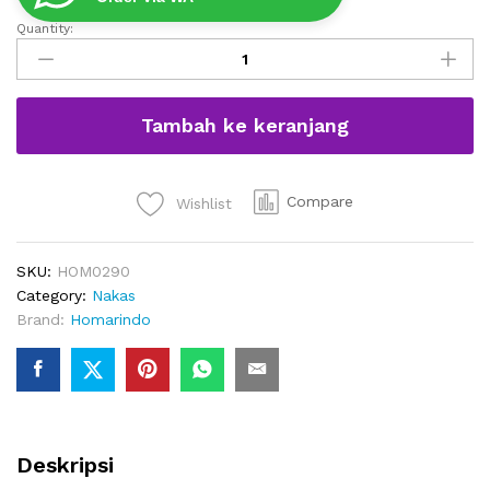
Quantity:
Nakas
Minimalis
Jati
Unik
Tambah ke keranjang
2
Laci
quantity
Compare
Wishlist
SKU:
HOM0290
Category:
Nakas
Brand:
Homarindo
Deskripsi