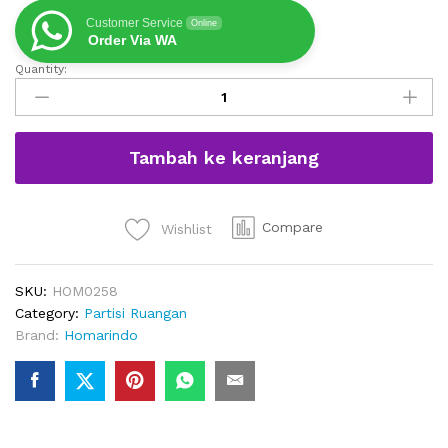
Customer Service
Online
Order Via WA
Quantity:
Penyekat
Ruangan
Minimalis
Terbaru
Tambah ke keranjang
Rak
Terbuka
quantity
Compare
Wishlist
SKU:
HOM0258
Category:
Partisi Ruangan
Brand:
Homarindo