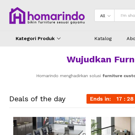
All
Kategori Produk
Katalog
Abo
Wujudkan Furni
Homarindo menghadirkan solusi
furniture cust
Deals of the day
Ends in:
17
28