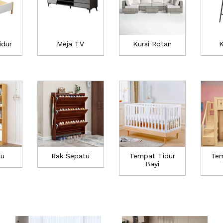
idur
Meja TV
Kursi Rotan
K
ku
Rak Sepatu
Tempat Tidur
Tem
Bayi