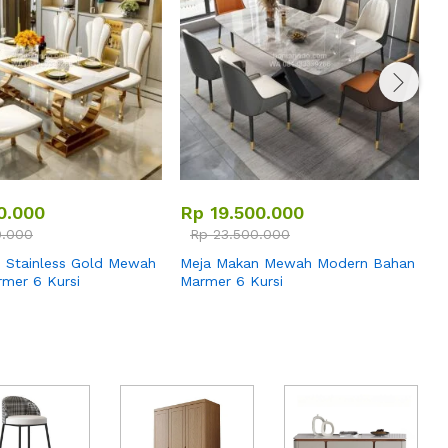
0.000
Rp
19.500.000
.000
Rp
23.500.000
M
M
 Stainless Gold Mewah
Meja Makan Mewah Modern Bahan
mer 6 Kursi
Marmer 6 Kursi