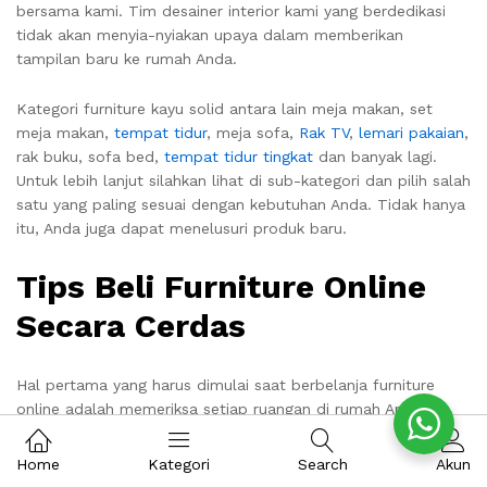
bersama kami. Tim desainer interior kami yang berdedikasi
tidak akan menyia-nyiakan upaya dalam memberikan
tampilan baru ke rumah Anda.
Kategori furniture kayu solid antara lain meja makan, set
meja makan,
tempat tidur
, meja sofa,
Rak TV
,
lemari pakaian
,
rak buku, sofa bed,
tempat tidur tingkat
dan banyak lagi.
Untuk lebih lanjut silahkan lihat di sub-kategori dan pilih salah
satu yang paling sesuai dengan kebutuhan Anda. Tidak hanya
itu, Anda juga dapat menelusuri produk baru.
Tips Beli Furniture Online
Secara Cerdas
Hal pertama yang harus dimulai saat berbelanja furniture
online adalah memeriksa setiap ruangan di rumah Anda
dengan sangat hati-hati. Buat daftar dan periksa apa yang
sebenarnya dibutuhkan semua furniture dan dapatkan
Home
Kategori
Search
Akun
gambaran kasar tentang dimensinya juga. Jika tidak mungkin