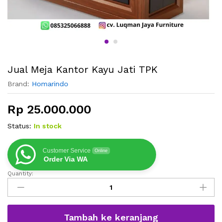
Jual Meja Kantor Kayu Jati TPK
Brand:
Homarindo
Rp
25.000.000
Status:
In stock
Customer Service
Online
Order Via WA
Quantity:
Jual
Meja
Kantor
Kayu
Tambah ke keranjang
Jati