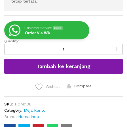
tetap tertata.
Customer Service
Online
Order Via WA
Quantity:
Meja
Kantor
Rumah
Dengan
Tambah ke keranjang
Rak
Buku
Minimalis
Terbaru
Compare
Wishlist
quantity
SKU:
HOM1136
Category:
Meja Kantor
Brand:
Homarindo