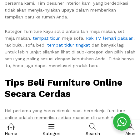
bersama kami. Tim desainer interior kami yang berdedikasi
tidak akan menyia-nyiakan upaya dalam memberikan
tampilan baru ke rumah Anda.
Kategori furniture kayu solid antara lain meja makan, set
meja makan,
tempat tidur
, meja sofa,
Rak TV
,
lemari pakaian
,
rak buku, sofa bed,
tempat tidur tingkat
dan banyak lagi.
Untuk lebih lanjut silahkan lihat di sub-kategori dan pilih salah
satu yang paling sesuai dengan kebutuhan Anda. Tidak hanya
itu, Anda juga dapat menelusuri produk baru.
Tips Beli Furniture Online
Secara Cerdas
Hal pertama yang harus dimulai saat berbelanja furniture
online adalah memeriksa setiap ruangan di rumah Anda
dengan sangat hati-hati. Buat daftar dan periksa apa yang
sebenarnya dibutuhkan semua furniture dan dapatkan
Home
Kategori
Search
Akun
gambaran kasar tentang dimensinya juga. Jika tidak mungkin