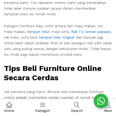
bersama kami. Tim desainer interior kami yang berdedikasi
tidak akan menyia-nyiakan upaya dalam memberikan
tampilan baru ke rumah Anda.
Kategori furniture kayu solid antara lain meja makan, set
meja makan,
tempat tidur
, meja sofa,
Rak TV
,
lemari pakaian
,
rak buku, sofa bed,
tempat tidur tingkat
dan banyak lagi.
Untuk lebih lanjut silahkan lihat di sub-kategori dan pilih salah
satu yang paling sesuai dengan kebutuhan Anda. Tidak hanya
itu, Anda juga dapat menelusuri produk baru.
Tips Beli Furniture Online
Secara Cerdas
Hal pertama yang harus dimulai saat berbelanja furniture
online adalah memeriksa setiap ruangan di rumah Anda
dengan sangat hati-hati. Buat daftar dan periksa apa yang
sebenarnya dibutuhkan semua furniture dan dapatkan
Home
Kategori
Search
Akun
gambaran kasar tentang dimensinya juga. Jika tidak mungkin